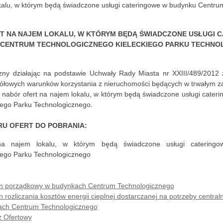
okalu, w którym będą świadczone usługi cateringowe w budynku Centr
T NA NAJEM LOKALU, W KTÓRYM BĘDĄ ŚWIADCZONE USŁUGI 
 CENTRUM TECHNOLOGICZNEGO KIELECKIEGO PARKU TECHNO
czny działając na podstawie Uchwały Rady Miasta nr XXIII/489/2012 
gółowych warunków korzystania z nieruchomości będących w trwałym za
 nabór ofert na najem lokalu, w którym będą świadczone usługi cate
iego Parku Technologicznego.
U OFERT DO POBRANIA:
na najem lokalu, w którym będą świadczone usługi caterin
iego Parku Technologicznego
min porządkowy w budynkach Centrum Technologicznego
 rozliczania kosztów energii cieplnej dostarczanej na potrzeby central
ach Centrum Technologicznego
z Ofertowy