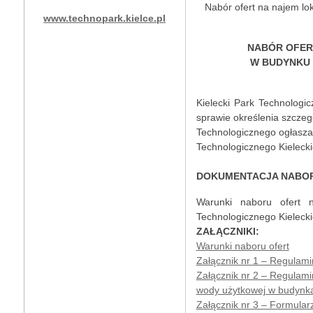
Nabór ofert na najem l
www.technopark.kielce.pl
NABÓR OFER
W BUDYNKU
Kielecki Park Technologi
sprawie określenia szcze
Technologicznego ogłasza
Technologicznego Kieleck
DOKUMENTACJA NABOR
Warunki naboru ofert 
Technologicznego Kieleck
ZAŁĄCZNIKI:
Warunki naboru ofert
Załącznik nr 1 – Regula
Załącznik nr 2 – Regulamin
wody użytkowej w budynk
Załącznik nr 3 – Formular