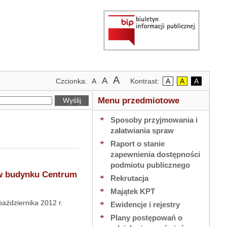
Największa
A
Większa
Domyślny
Kontrast
Kontrast
Kontrat
A
Czcionka:
A
Kontrast:
A
A
A
czcionka
czcionka
rozmiar
domyślny
czarny
biały
Menu przedmiotowe
czcionki
tekst
tekst
na
na
Sposoby przyjmowania i
żółtym
czarnym
załatwiania spraw
tle
tle
Raport o stanie
zapewnienia dostępności
podmiotu publicznego
 w budynku Centrum
Rekrutacja
Majątek KPT
 2012 r.
Ewidencje i rejestry
Plany postępowań o