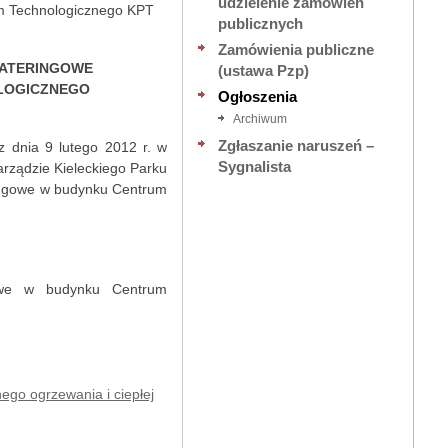
udzielenie zamówień
um Technologicznego KPT
publicznych
Zamówienia publiczne
CATERINGOWE
(ustawa Pzp)
LOGICZNEGO
Ogłoszenia
Archiwum
Zgłaszanie naruszeń –
z dnia 9 lutego 2012 r. w
Sygnalista
rządzie Kieleckiego Parku
ringowe w budynku Centrum
gowe w budynku Centrum
nego ogrzewania i ciepłej