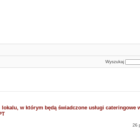
Wyszukaj
m lokalu, w którym będą świadczone usługi cateringowe
PT
15-2-1-6/12 26 października