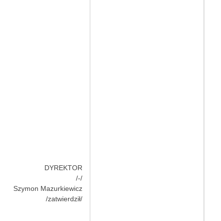
DYREKTOR
/-/
Szymon Mazurkiewicz
/zatwierdził/