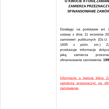
O KWOCIE KTÓRĄ ZAMAW
ZAMIERZA PRZEZNACZ
SFINANSOWANIE ZAMÓW
Działając na podstawie art. 
ustawy z dnia 11 września 20
zamówień publicznych (Dz.U.
1605 z późn. zm.) Zam
przekazuje informacje dotyc
jaką zamierza przezn
sfinansowanie zamówienia:
199
Informacja o kwocie którą Z
zamierza przeznaczyć na sfi
zamówienia