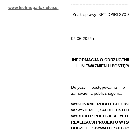
----------------------------------------
www.technopark.kielce.pl
Znak sprawy: KPT-DPIRI.2
Kielc
04.06.2024 r.
INFORMACJA O ODRZUCENI
I UNIEWAŻNIENIU POSTĘ
Dotyczy postępowania o u
zamówienia publicznego na:
WYKONANIE ROBÓT BUDOW
W SYSTEMIE „ZAPROJEKTUJ 
WYBUDUJ” POLEGAJĄCYCH
REALIZACJI PROJEKTU W 
BUDŻETU OBYWATELSKIEG