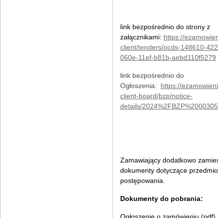
link bezpośrednio do strony z
załącznikami:
https://ezamowien
client/tenders/ocds-148610-422
060e-11ef-b81b-aebd110f5279
link bezpośrednio do
Ogłoszenia:
https://ezamowieni
client-board/bzp/notice-
details/2024%2FBZP%200030
Zamawiający dodatkowo zamie
dokumenty dotyczące przedmi
postępowania.
Dokumenty do pobrania:
Ogłoszenie o zamówieniu (pdf)