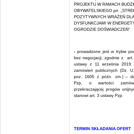
PROJEKTU W RAMACH BUDŻ
OBYWATELSKIEGO pn. „STRE
POZYTYWNYCH WRAŻEŃ DLA 
DYSFUNKCJAMI W ENERGET
OGRODZIE DOŚWIADCZEŃ”
-
prowadzone jest w trybie p
bez negocjacji, zgodnie z art
ustawy z 11 września 2019 
zamówień publicznych (Dz. U.
poz. 1605 z późn. zm.) – da
Pzp, o wartości zamówi
przekraczającej progów unijny
stanowi art. 3 ustawy Pzp.
TERMIN SKŁADANIA OFERT