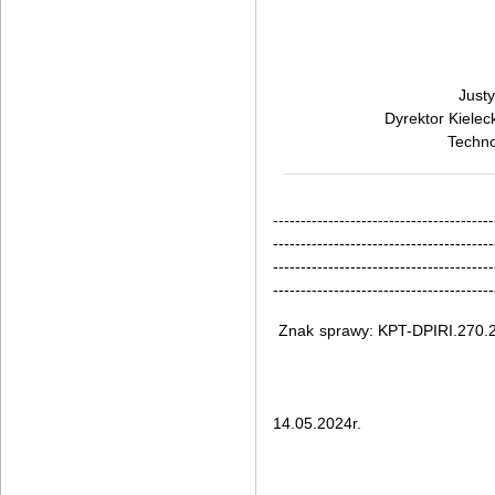
Justy
Dyrektor Kielec
Techno
----------------------------------------
----------------------------------------
----------------------------------------
----------------------------------------
Znak sprawy: KPT-DPIRI.2
Kielc
14.05.2024r.