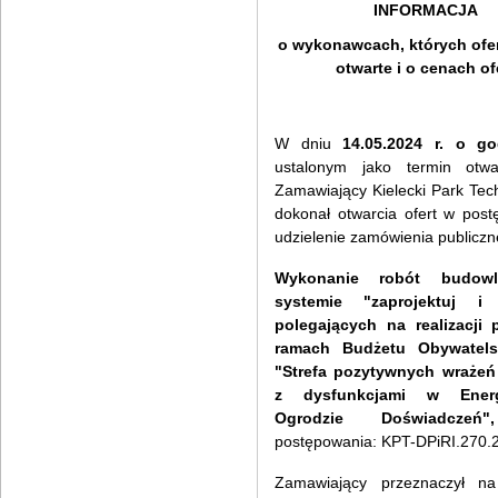
INFORMACJA
o wykonawcach, których ofer
otwarte i o cenach of
W dniu
14.05.2024 r.
o go
ustalonym jako termin otwar
Zamawiający Kielecki Park Tec
dokonał otwarcia ofert w pos
udzielenie zamówienia publicz
Wykonanie robót budow
systemie "zaprojektuj i
polegających na realizacji 
ramach Budżetu Obywatels
"Strefa pozytywnych wrażeń 
z dysfunkcjami w Energ
Ogrodzie Doświadcze
postępowania: KPT-DPiRI.270.
Zamawiający przeznaczył na 