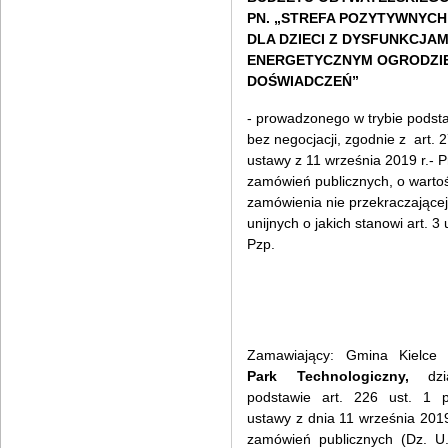
PN. „STREFA POZYTYWNYC
DLA DZIECI Z DYSFUNKCJAM
ENERGETYCZNYM OGRODZI
DOŚWIADCZEŃ”
- prowadzonego w trybie pods
bez negocjacji, zgodnie z art. 
ustawy z 11 września 2019 r.- 
zamówień publicznych, o wartoś
zamówienia nie przekraczające
unijnych o jakich stanowi art. 3
Pzp.
Zamawiający: Gmina Kielc
Park Technologiczny,
dzia
podstawie art. 226 ust. 1 p
ustawy z dnia 11 września 2019
zamówień publicznych (Dz. U.