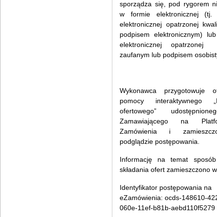
sporządza się, pod rygorem n
w formie elektronicznej (tj.
elektronicznej opatrzonej kwal
podpisem elektronicznym) lub
elektronicznej opatrzonej
zaufanym lub podpisem osobis
Wykonawca przygotowuje of
pomocy interaktywnego „F
ofertowego” udostępnion
Zamawiającego na Platf
Zamówienia i zamieszc
podglądzie postępowania.
Informację na temat sposób
składania ofert zamieszczono 
Identyfikator postępowania na
eZamówienia: ocds-148610-422
060e-11ef-b81b-aebd110f5279