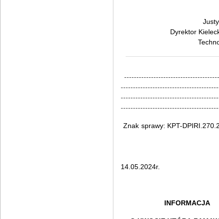
Justy
Dyrektor Kielec
Techno
---------------------------------------
----------------------------------------
----------------------------------------
----------------------------------------
Znak sprawy: KPT-DPIRI.2
Kielc
14.05.2024r.
INFORMACJA