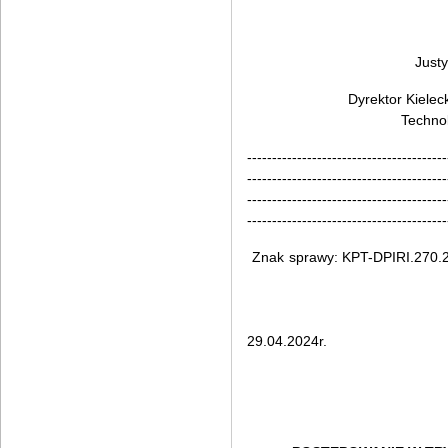
Justy
Dyrektor Kielec
Techno
----------------------------------------
----------------------------------------
----------------------------------------
----------------------------------------
Znak sprawy: KPT-DPIRI.2
Kielc
29.04.2024r.