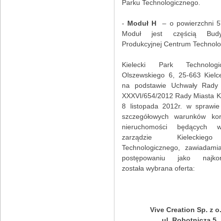
Parku Technologicznego.
-
Moduł H
– o powierzchni 5
Moduł jest częścią Bud
Produkcyjnej Centrum Technolo
Kielecki Park Technologi
Olszewskiego 6, 25-663 Kielce
na podstawie Uchwały Rady
XXXVI/654/2012 Rady Miasta Ki
8 listopada 2012r. w sprawie
szczegółowych warunków kor
nieruchomości będących 
zarządzie Kieleckie
Technologicznego, zawiadamia
postępowaniu jako najkorz
została wybrana oferta:
Vive Creation Sp. z o
ul. Robotnicza 5