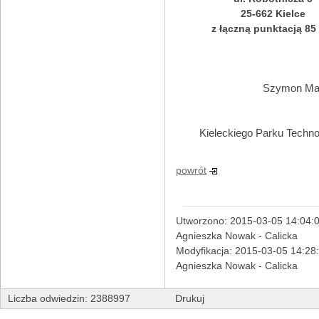
25-662 Kielce
z łączną punktacją 85
Szymon Maz
/
Dyre
Kieleckiego Parku Techn
powrót
Utworzono: 2015-03-05 14:04:0
Agnieszka Nowak - Calicka
Modyfikacja: 2015-03-05 14:28
Agnieszka Nowak - Calicka
Liczba odwiedzin: 2388997
Drukuj