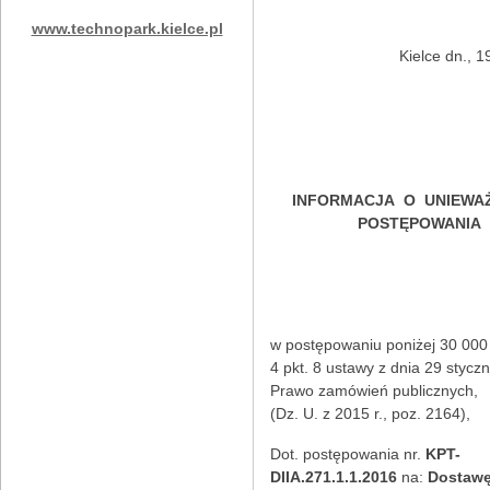
www.technopark.kielce.pl
Kielce dn., 1
INFORMACJA O UNIEWAŻ
POSTĘPOWANIA
w postępowaniu poniżej 30 000 
4 pkt. 8 ustawy z dnia 29 styczn
Prawo zamówień publicznych,
(Dz. U. z 2015 r., poz. 2164),
Dot. postępowania nr.
KPT-
DIIA.271.1.1.2016
na:
Dostawę