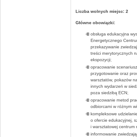
Liczba wolnych miejsc:
2
Główne obowiązki:
obsługa edukacyjna wy
Energetycznego Centru
przekazywanie zwiedza
treści merytorycznych n
ekspozycji;
opracowanie scenariusz
przygotowanie oraz pr
warsztatów, pokazów n
innych wydarzeń w siedz
poza siedzibą ECN;
opracowanie metod pra
odbiorcami w różnym wi
kompleksowe udzielanie
o ofercie edukacyjnej, 
i warsztatowej centrum 
informowanie zwiedzają