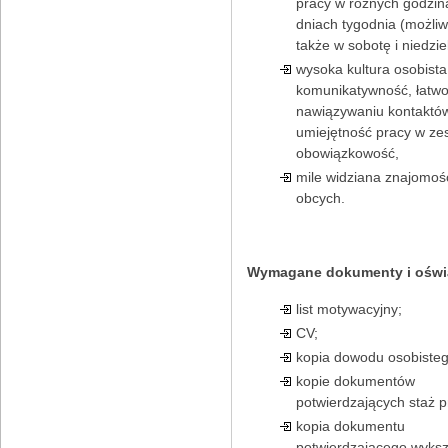
pracy w różnych godzin
dniach tygodnia (możli
także w sobotę i niedzie
wysoka kultura osobista
komunikatywność, łatw
nawiązywaniu kontaktó
umiejętność pracy w ze
obowiązkowość,
mile widziana znajomoś
obcych.
Wymagane dokumenty i oświ
list motywacyjny;
CV;
kopia dowodu osobisteg
kopie dokumentów
potwierdzających staż p
kopia dokumentu
potwierdzającego wyksz