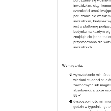
poruszanie się wózkiem
inwalidzkim, ciągi komu
szerokości umożliwiając
poruszanie się wózkiem
inwalidzkim, budynek 
jest w platformę podjaz
budynku na każdym pię
znajduje się jedna toale
przystosowana dla wóz
inwalidzkich
Wymagania:
wykształcenie min. śred
widziani studenci studi
zawodowych lub magiste
absolwenci, a także os
55 +),
dyspozycyjność minim
godzin w tygodniu, got