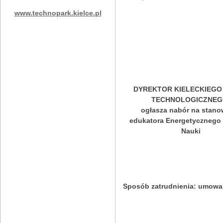
www.technopark.kielce.pl
DYREKTOR KIELECKIEGO
TECHNOLOGICZNE
ogłasza nabór na stano
edukatora Energetycznego
Nauki
Sposób zatrudnienia:
umowa 