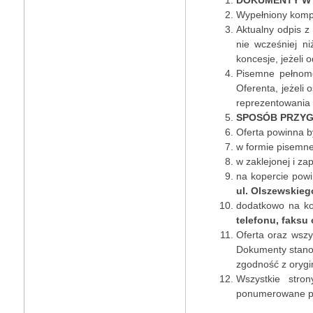
Wypełniony kompl
Aktualny odpis z 
nie wcześniej n
koncesje, jeżeli
Pisemne pełnomo
Oferenta, jeżeli
reprezentowania 
SPOSÓB PRZYG
Oferta powinna b
w formie pisemne
w zaklejonej i za
na kopercie powi
ul. Olszewskie
dodatkowo na ko
telefonu, faksu 
Oferta oraz wsz
Dokumenty stanow
zgodność z oryg
Wszystkie stro
ponumerowane prz