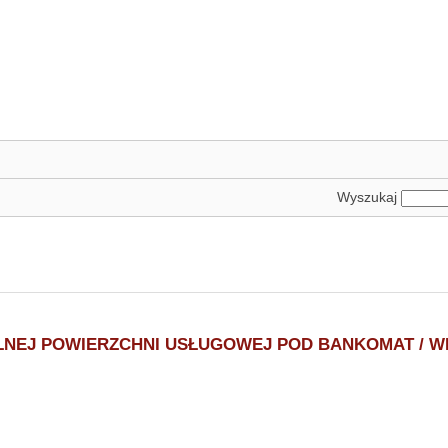
Wyszukaj
LNEJ POWIERZCHNI USŁUGOWEJ POD BANKOMAT / 
ZI.221.2.4.2018
.2018r., Kiel