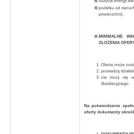
zużycia energii el
podatku od nieruc
powierzchni).
MINIMALNE WA
ZŁOŻENIA OFER
Oferta może zost
prowadzą działaln
nie toczy się 
likwidacyjnego.
Na potwierdzenie spełn
oferty dokumenty określ
DOKUMENTY W