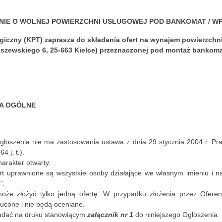
NIE O WOLNEJ POWIERZCHNI USŁUGOWEJ POD BANKOMAT / W
ogiczny (KPT) zaprasza do składania ofert na wynajem powierzch
 Olszewskiego 6, 25-663 Kielce) przeznaczonej pod montaż bankom
A OGÓLNE
głoszenia nie ma zastosowania ustawa z dnia 29 stycznia 2004 r. P
4 j. t.).
arakter otwarty.
rt uprawnione są wszystkie osoby działające we własnym imieniu i 
”.
oże złożyć tylko jedną ofertę. W przypadku złożenia przez Oferent
ucone i nie będą oceniane.
ładać na druku stanowiącym
załącznik nr 1
do niniejszego Ogłoszenia.