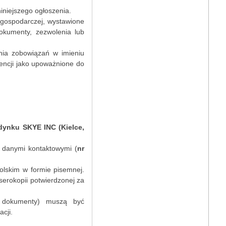
iniejszego ogłoszenia.
ci gospodarczej, wystawione
okumenty, zezwolenia lub
nia zobowiązań w imieniu
dencji jako upoważnione do
ynku SKYE INC (Kielce,
 danymi kontaktowymi (
nr
lskim w formie pisemnej.
serokopii potwierdzonej za
i dokumenty) muszą być
cji.