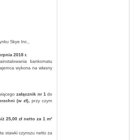
ynku Skye Inc.,
erpnia 2018 r.
instalowania bankomatu
 Najemca wykona na własny
owiącego
załącznik nr 1
do
zchni (w zł),
przy czym
ż 25,00 zł netto za 1 m²
ta stawki czynszu netto za