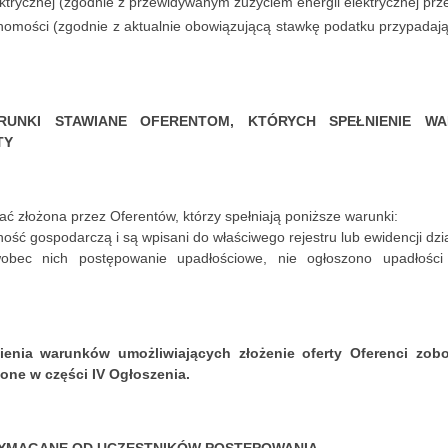
ektrycznej (zgodnie z przewidywanym zużyciem energii elektrycznej pr
homości (zgodnie z aktualnie obowiązującą stawkę podatku przypada
RUNKI STAWIANE OFERENTOM, KTÓRYCH SPEŁNIENIE W
TY
ać złożona przez Oferentów, którzy spełniają poniższe warunki:
ość gospodarczą i są wpisani do właściwego rejestru lub ewidencji dzi
wobec nich postępowanie upadłościowe, nie ogłoszono upadłości
ienia warunków umożliwiających złożenie oferty Oferenci zob
one w części IV Ogłoszenia.
YMAGANE OD UCZESTNIKÓW POSTĘPOWANIA