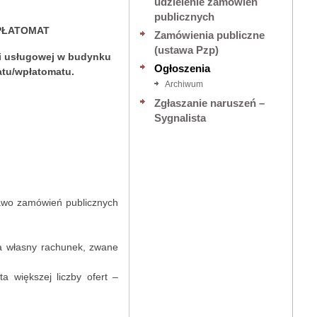
udzielenie zamówień
publicznych
PŁATOMAT
Zamówienia publiczne
(ustawa Pzp)
ni usługowej w budynku
Ogłoszenia
atu/wpłatomatu.
Archiwum
Zgłaszanie naruszeń –
Sygnalista
rawo zamówień publicznych
na własny rachunek, zwane
a większej liczby ofert –