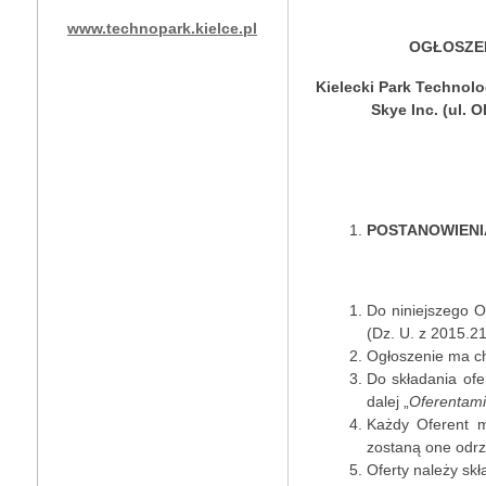
www.technopark.kielce.pl
OGŁOSZE
Kielecki Park Technol
Skye Inc. (ul.
POSTANOWIENI
Do niniejszego O
(Dz. U. z 2015.216
Ogłoszenie ma ch
Do składania ofe
dalej „
Oferentami
Każdy Oferent m
zostaną one odrz
Oferty należy sk