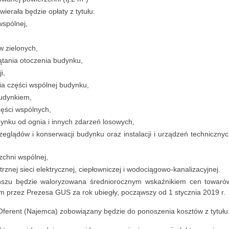
ierała będzie opłaty z tytułu:
wspólnej,
w zielonych,
ątania otoczenia budynku,
i,
ia części wspólnej budynku,
udynkiem,
zęści wspólnych,
ynku od ognia i innych zdarzeń losowych,
eglądów i konserwacji budynku oraz instalacji i urządzeń techniczny
zchni wspólnej,
znej sieci elektrycznej, ciepłowniczej i wodociągowo-kanalizacyjnej.
nszu będzie waloryzowana średniorocznym wskaźnikiem cen towaró
 przez Prezesa GUS za rok ubiegły, począwszy od 1 stycznia 2019 r.
ferent (Najemca) zobowiązany będzie do ponoszenia kosztów z tytułu