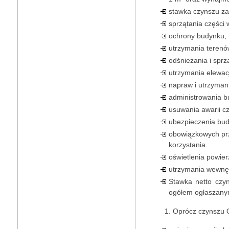
stawka czynszu zaw
sprzątania części 
ochrony budynku,
utrzymania terenó
odśnieżania i sprz
utrzymania elewacj
napraw i utrzyman
administrowania b
usuwania awarii c
ubezpieczenia bud
obowiązkowych prz
korzystania.
oświetlenia powier
utrzymania wewnętr
Stawka netto czy
ogółem ogłaszanym
Oprócz czynszu O