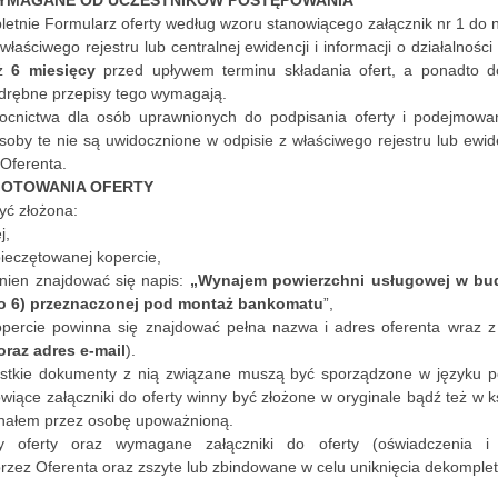
etnie Formularz oferty według wzoru stanowiącego załącznik nr 1 do n
właściwego rejestru lub centralnej ewidencji i informacji o działalnoś
iż
6 miesięcy
przed upływem terminu składania ofert, a ponadto d
 odrębne przepisy tego wymagają.
cnictwa dla osób uprawnionych do podpisania oferty i podejmowa
 osoby te nie są uwidocznione w odpisie z właściwego rejestru lub ewi
Oferenta.
OTOWANIA OFERTY
yć złożona:
j,
pieczętowanej kopercie,
nien znajdować się napis:
„Wynajem powierzchni usługowej w bud
go 6) przeznaczonej pod montaż bankomatu
”,
percie powinna się znajdować pełna nazwa i adres oferenta wraz z
oraz adres e-mail
).
ystkie dokumenty z nią związane muszą być sporządzone w języku po
iące załączniki do oferty winny być złożone w oryginale bądź też w k
inałem przez osobę upoważnioną.
ny oferty oraz wymagane załączniki do oferty (oświadczenia 
ez Oferenta oraz zszyte lub zbindowane w celu uniknięcia dekompleta