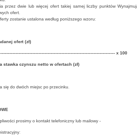
ia przez dwie lub więcej ofert takiej samej liczby punktów Wynajm
wych ofert.
ferty zostanie ustalona według poniższego wzoru:
anej ofert (zł)
-------------------------------------------------------------------------- x 100
stawka czynszu netto w ofertach (zł)
 się do dwóch miejsc po przecinku.
OWE
iwości prosimy o kontakt telefoniczny lub mailowy -
istracyjny: