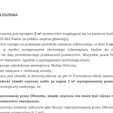
ŁOSZENIA
oszenia jest wynajem
2 m²
powierzchni znajdującej się na parterze bud
25-663 Kielce (w pobliżu wejścia głównego).
hni nastąpi na podstawie protokołu zdawczo-odbiorczego, w dniu
1 si
y w wyniku postępowania ofertowego zobowiązany będzie do za
i od daty protokolarnego przekazania powierzchni. Wszystkie prace
ym staraniem, zgodnie z wymaganiami technologicznymi.
jonuje całodobowa wewnętrzna Służba Ochrony.
aty związane z realizacją umowy:
any jest określić w złożonej ofercie (w pkt IV Formularza oferty stan
okość stawki czynszu netto za najem 1 m² wynajmowanej powier
hnologiczny zastrzega, że:
onowanej przez Oferenta, stawki czynszu nie może być niższa ni
wierzchni miesięcznie,
czynszu zostanie obliczona jako iloczyn zaproponowanej przez Oferen
wanej powierzchni (tj.2 m²)