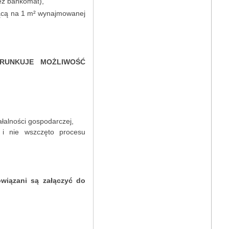
zez bankomat),
jącą na 1 m² wynajmowanej
ARUNKUJE MOŻLIWOŚĆ
ałalności gospodarczej,
 i nie wszczęto procesu
owiązani są załączyć do