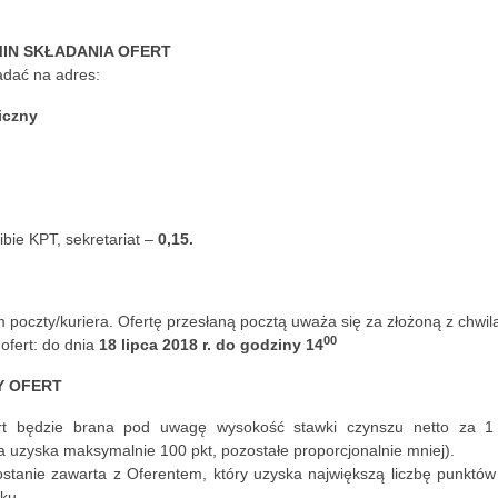
MIN SKŁADANIA OFERT
adać na adres:
iczny
ibie KPT, sekretariat –
0,15.
 poczty/kuriera. Ofertę przesłaną pocztą uważa się za złożoną z chwil
00
ofert: do dnia
18 lipca 2018 r. do godziny 14
Y OFERT
ert będzie brana pod uwagę wysokość stawki czynszu netto za 
a uzyska maksymalnie 100 pkt, pozostałe proporcjonalnie mniej).
tanie zawarta z Oferentem, który uzyska największą liczbę punktów
ku.