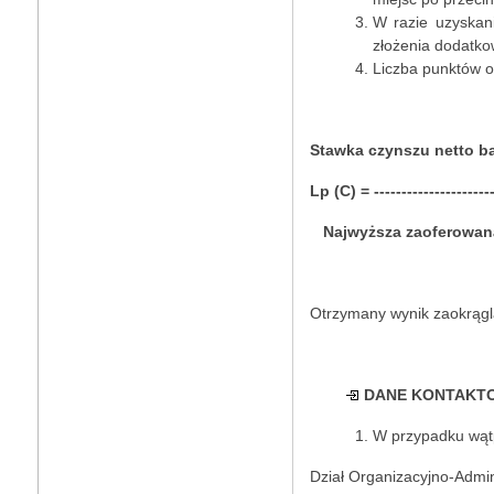
W razie uzyskan
złożenia dodatko
Liczba punktów o
Stawka czynszu netto bad
Lp (C) = -----------------------
Najwyższa zaoferowana 
Otrzymany wynik zaokrągla
DANE KONTAKT
W przypadku wątpl
Dział Organizacyjno-Admin