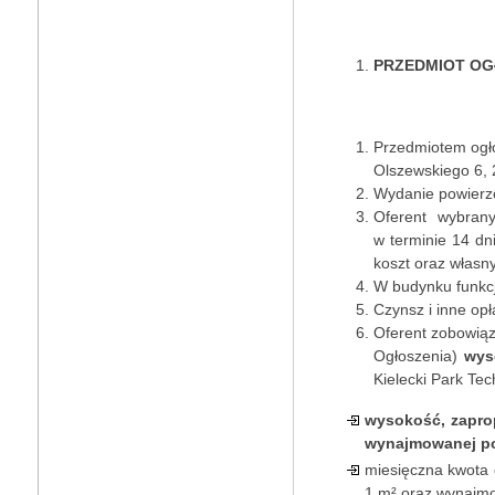
PRZEDMIOT OG
Przedmiotem ogł
Olszewskiego 6, 
Wydanie powierzc
Oferent wybran
w terminie 14 dn
koszt oraz własn
W budynku funkc
Czynsz i inne opł
Oferent zobowiąz
Ogłoszenia)
wys
Kielecki Park Tec
wysokość, zaprop
wynajmowanej po
miesięczna kwota 
1 m² oraz wynajmo