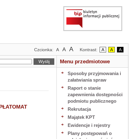
Największa
A
Większa
Domyślny
Kontrast
Kontrast
Kontrat
A
Czcionka:
A
Kontrast:
A
A
A
czcionka
czcionka
rozmiar
domyślny
czarny
biały
Menu przedmiotowe
czcionki
tekst
tekst
na
na
Sposoby przyjmowania i
żółtym
czarnym
załatwiania spraw
tle
tle
Raport o stanie
zapewnienia dostępności
podmiotu publicznego
WPŁATOMAT
Rekrutacja
Majątek KPT
Ewidencje i rejestry
ce
Plany postępowań o