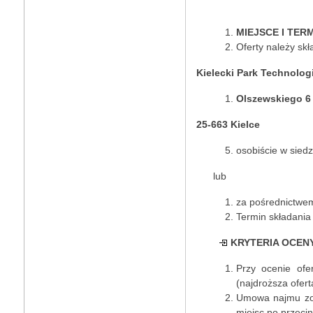
MIEJSCE I TER
Oferty należy skł
Kielecki Park Technolog
Olszewskiego 6
25-663 Kielce
osobiście w siedz
lub
za pośrednictwem
Termin składania 
KRYTERIA OCEN
Przy ocenie of
(najdroższa ofert
Umowa najmu zos
miejsc po przecin