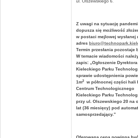
ul. Olszewskiego 6.
Z uwagi na sytuację pandem
dopusza się możliwość złożen
w postaci mejlowej wysłanej 
adres
biuro@technopark.kiel
Termin przesłania pozostaje 
W temacie wiadomości należ
zapis: „Ogłoszenie Dyrektora
Kieleckiego Parku Technolo
sprawie udostępnienia powi
2
1m
w północnej części hali
Centrum Technologicznego
Kieleckiego Parku Technolo
przy ul. Olszewskiego 20 na 
lat (36 miesięcy) pod automa
samosprzedający.”
Oferowana cena powinna by