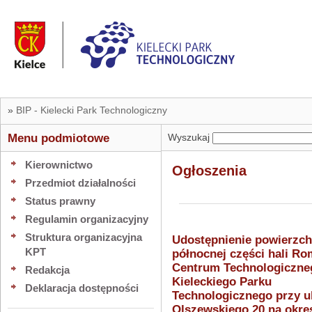
»
BIP - Kielecki Park Technologiczny
Menu podmiotowe
Wyszukaj
Kierownictwo
Ogłoszenia
Przedmiot działalności
Status prawny
Regulamin organizacyjny
Struktura organizacyjna
Udostępnienie powierzc
KPT
północnej części hali R
Centrum Technologiczne
Redakcja
Kieleckiego Parku
Deklaracja dostępności
Technologicznego przy ul
Olszewskiego 20 na okres