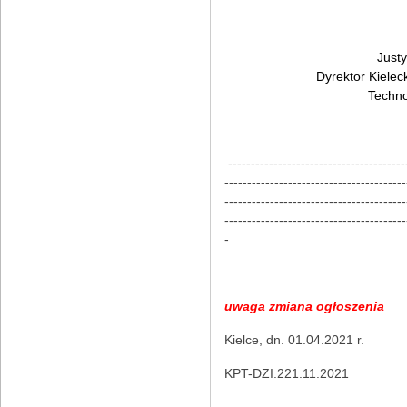
Justy
Dyrektor Kielec
Techno
---------------------------------------
----------------------------------------
----------------------------------------
----------------------------------------
-
uwaga zmiana ogłoszenia
Kielce, dn. 01.04.2021 r.
KPT-DZI.221.11.2021