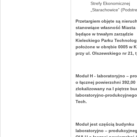
Strefy Ekonomicznej
„Starachowice” (Podstre
Przetargiem objęte są nieru
stanowiące własność Miasta K
będące w trwałym zarządzie
Kieleckiego Parku Technolog
położone w obrębie 0005 w K
przy ul. Olszewskiego nr 21, tj
Moduł H - laboratoryjno – pr
o łącznej powierzchni 392,00
zlokalizowany na I piętrze b
laboratoryjno-produkcyjneg
Tech.
Moduł jest częścią budynku
laboratoryjno – produkcyjneg
OULU o łącznej powierzchni 