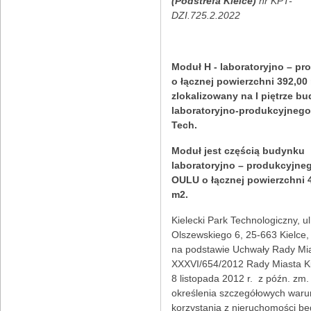
(Podstrefa Kielce)
nr KPT-
DZI.725.2.2022
Moduł H - laboratoryjno – pr
o łącznej powierzchni 392,00
zlokalizowany na I piętrze b
laboratoryjno-produkcyjneg
Tech.
Moduł jest częścią budynku
laboratoryjno – produkcyjneg
OULU o łącznej powierzchni 
m2.
Kielecki Park Technologiczny, ul
Olszewskiego 6, 25-663 Kielce, 
na podstawie Uchwały Rady Mi
XXXVI/654/2012 Rady Miasta Ki
8 listopada 2012 r. z późn. zm.
określenia szczegółowych war
korzystania z nieruchomości b