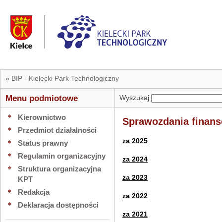
»
BIP - Kielecki Park Technologiczny
Menu podmiotowe
Wyszukaj
Kierownictwo
Sprawozdania finan
Przedmiot działalności
za
2025
Status prawny
Regulamin organizacyjny
za
2024
Struktura organizacyjna
za
2023
KPT
Redakcja
za
2022
Deklaracja dostępności
za
2021